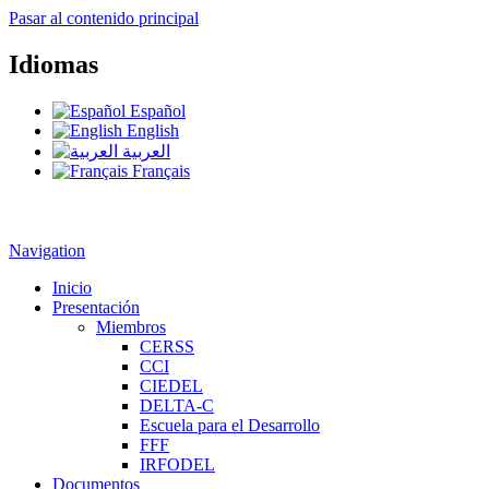
Pasar al contenido principal
Idiomas
Español
English
العربية
Français
Navigation
Inicio
Presentación
Miembros
CERSS
CCI
CIEDEL
DELTA-C
Escuela para el Desarrollo
FFF
IRFODEL
Documentos